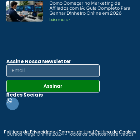
Como Começar no Marketing de
Afiliados com IA: Guia Completo Para
Ganhar Dinheiro Online em 2026
Leia mais »
Assine Nossa Newsletter
Assinar
Redes Sociais
Politicas de Privacidade
Termos de Uso
Politica de Cookies
|
|
Cursos Mega Online
2024 – Todos os Direitos Reservados